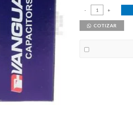
CAPACITOR
-
+
ARRANQUE
COTIZAR
161-
193UF
cantidad