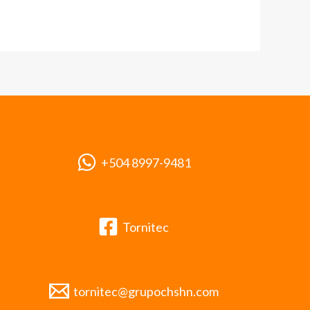
+504 8997-9481
Tornitec
tornitec@grupochshn.com