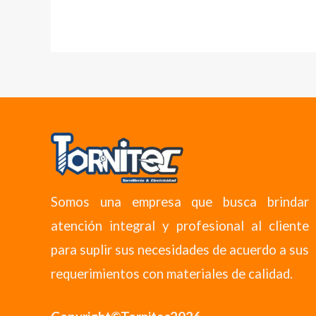
Somos una empresa que busca brindar
atención integral y profesional al cliente
para suplir sus necesidades de acuerdo a sus
requerimientos con materiales de calidad.