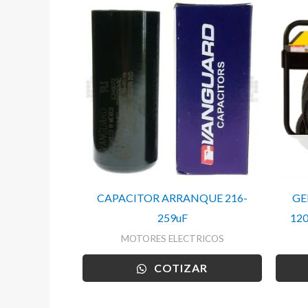
CAPACITOR ARRANQUE 216-
GE
259uF
12
MOTORES ELECTRICOS
COTIZAR