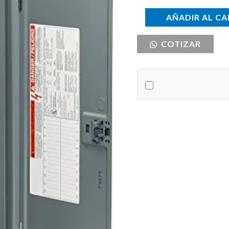
CENTRO
AÑADIR AL CA
DE
COTIZAR
CARGA
SQUARE
D
42E
cantidad