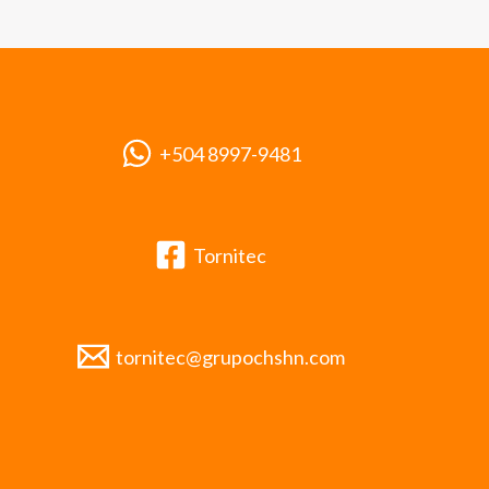
+504 8997-9481
Tornitec
tornitec@grupochshn.com