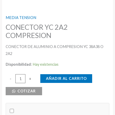
MEDIA TENSION
CONECTOR YC 2A2
COMPRESION
CONECTOR DE ALUMINIO A COMPRESION YC 38A38 O
2A2
Disponibilidad:
Hay existencias
CONECTOR
AÑADIR AL CARRITO
-
+
YC
COTIZAR
2A2
COMPRESION
cantidad