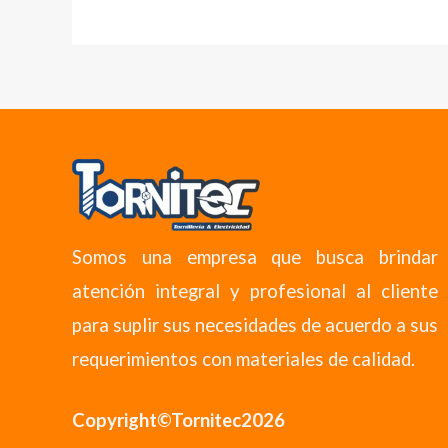
Somos una empresa que busca brindar
atención integral y profesional al cliente
para suplir sus necesidades de acuerdo a sus
requerimientos con materiales de calidad.
Copyright©Tornitec2026