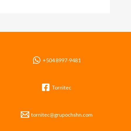
+504 8997-9481
Tornitec
tornitec@grupochshn.com