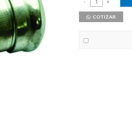
COUPLING
-
+
DE
COTIZAR
COMPRESION
1/2"
cantidad