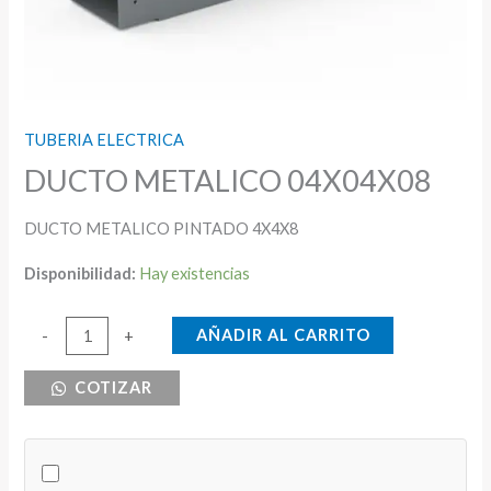
TUBERIA ELECTRICA
DUCTO METALICO 04X04X08
DUCTO METALICO PINTADO 4X4X8
Disponibilidad:
Hay existencias
DUCTO
AÑADIR AL CARRITO
-
+
METALICO
COTIZAR
04X04X08
cantidad