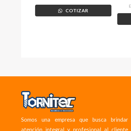
COTIZAR
Somos una empresa que busca brindar
atención integral y profesional al cliente