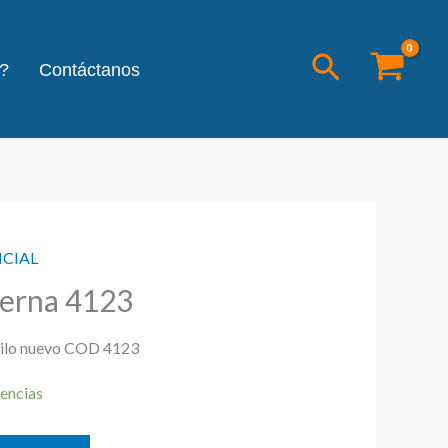
Buscar
?
Contáctanos
NCIAL
erna 4123
ilo nuevo COD 4123
encias