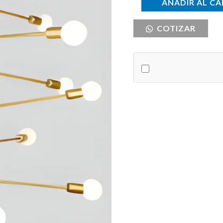
Lampara
AÑADIR AL CA
moderna
COTIZAR
4123
cantidad