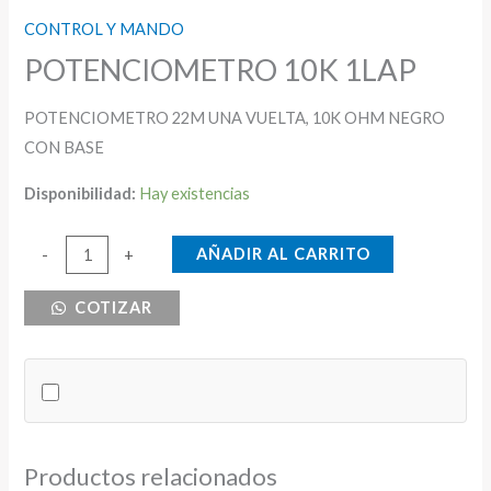
CONTROL Y MANDO
POTENCIOMETRO 10K 1LAP
POTENCIOMETRO 22M UNA VUELTA, 10K OHM NEGRO
CON BASE
Disponibilidad:
Hay existencias
POTENCIOMETRO
AÑADIR AL CARRITO
-
+
10K
COTIZAR
1LAP
cantidad
Productos relacionados