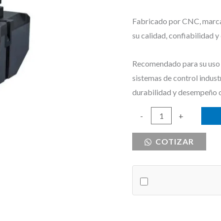
Fabricado por CNC, marca r
su calidad, confiabilidad 
Recomendado para su uso e
sistemas de control indust
durabilidad y desempeño 
RELE
-
+
TERMICO
COTIZAR
12-
18A
CNC
cantidad