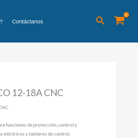
Buscar
?
Contáctanos
CO 12-18A CNC
 CNC
ara funciones de protección, control y
 eléctricos y tableros de control.