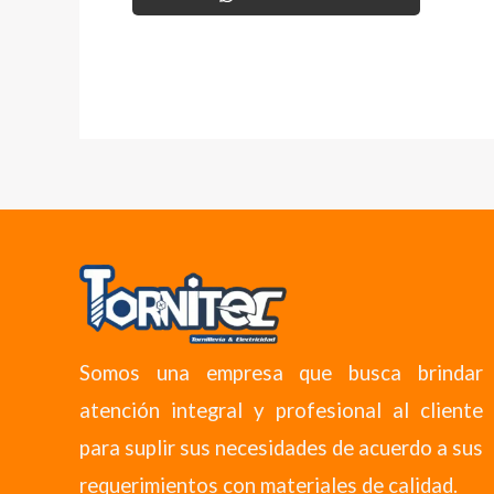
Somos una empresa que busca brindar
atención integral y profesional al cliente
para suplir sus necesidades de acuerdo a sus
requerimientos con materiales de calidad.