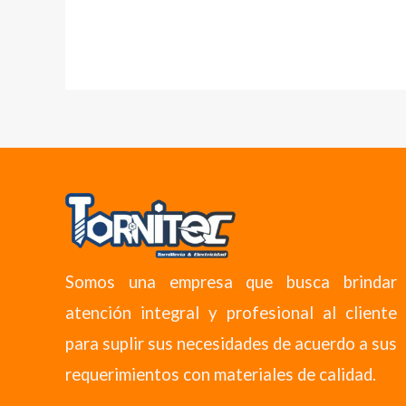
Somos una empresa que busca brindar
atención integral y profesional al cliente
para suplir sus necesidades de acuerdo a sus
requerimientos con materiales de calidad.