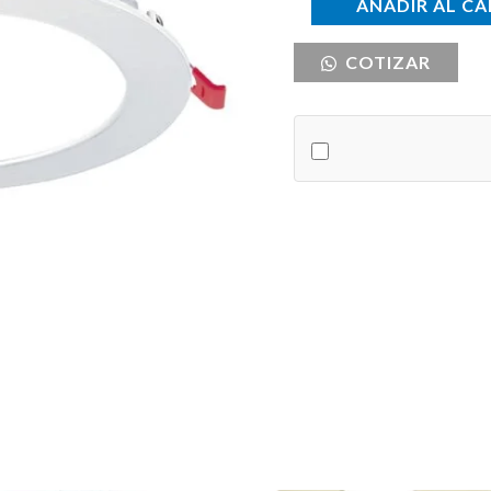
SPOT
AÑADIR AL CA
LED
COTIZAR
12W
6500K
REDONDO
cantidad