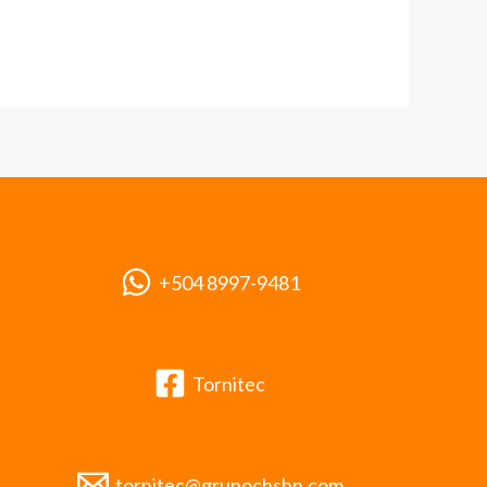
+504 8997-9481
Tornitec
tornitec@grupochshn.com