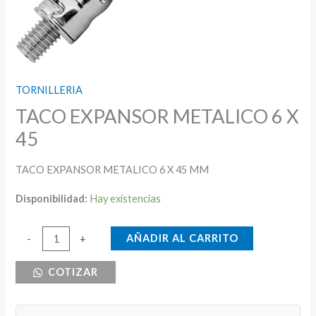
TORNILLERIA
TACO EXPANSOR METALICO 6 X
45
TACO EXPANSOR METALICO 6 X 45 MM
Disponibilidad:
Hay existencias
TACO
AÑADIR AL CARRITO
-
+
EXPANSOR
COTIZAR
METALICO
6
X