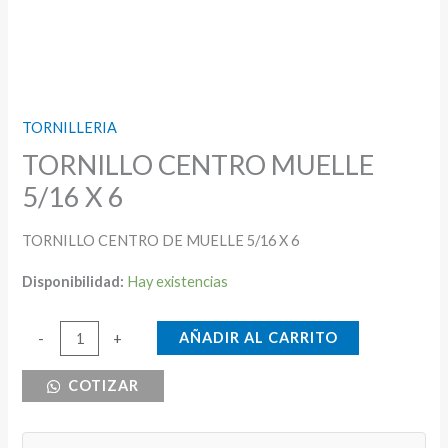
TORNILLERIA
TORNILLO CENTRO MUELLE
5/16 X 6
TORNILLO CENTRO DE MUELLE 5/16 X 6
Disponibilidad:
Hay existencias
TORNILLO
AÑADIR AL CARRITO
-
+
CENTRO
COTIZAR
MUELLE
5/16
X