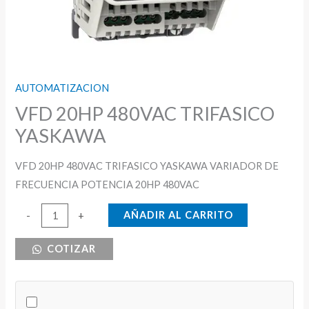
AUTOMATIZACION
VFD 20HP 480VAC TRIFASICO
YASKAWA
VFD 20HP 480VAC TRIFASICO YASKAWA VARIADOR DE
FRECUENCIA POTENCIA 20HP 480VAC
VFD
AÑADIR AL CARRITO
-
+
20HP
COTIZAR
480VAC
TRIFASICO
YASKAWA
cantidad