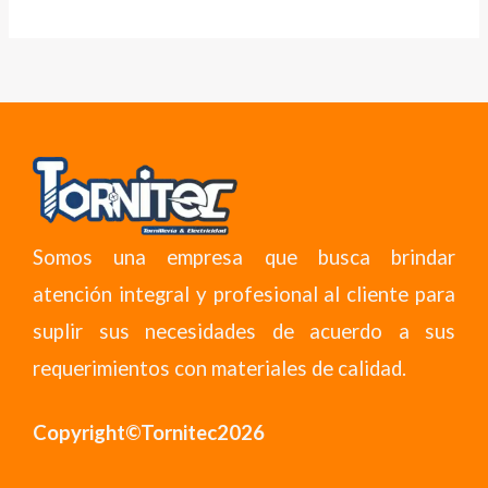
Somos una empresa que busca brindar
atención integral y profesional al cliente para
suplir sus necesidades de acuerdo a sus
requerimientos con materiales de calidad.
Copyright©Tornitec2026