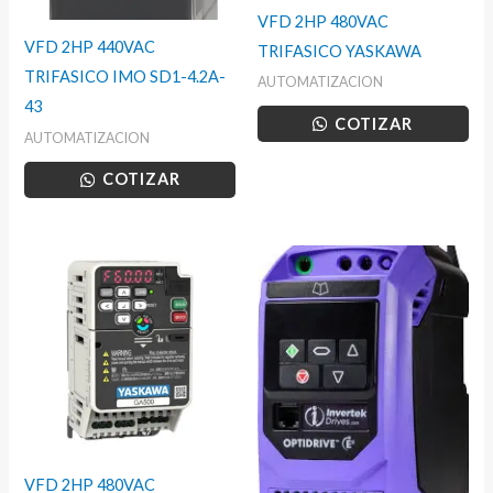
VFD 2HP 480VAC
VFD 2HP 440VAC
TRIFASICO YASKAWA
TRIFASICO IMO SD1-4.2A-
AUTOMATIZACION
43
COTIZAR
AUTOMATIZACION
COTIZAR
VFD 2HP 480VAC