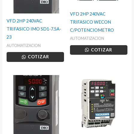
VFD 2HP 240VAC
VFD 2HP 240VAC
TRIFASICO WECON
TRIFASICO IMO SD1-7.5A-
C/POTENCIOMETRO
23
AUTOMATIZACION
AUTOMATIZACION
COTIZAR
COTIZAR