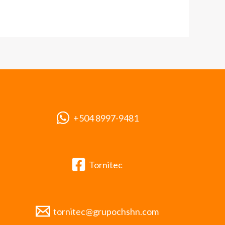
+504 8997-9481
Tornitec
tornitec@grupochshn.com