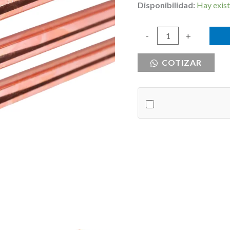
Disponibilidad:
Hay exist
VARILLA
-
+
POLO
COTIZAR
TIERRA
5/8
X
8
FT
CERTIFICADA
UL
cantidad