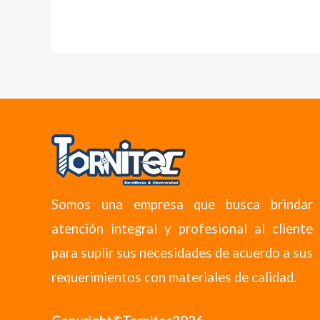
Somos una empresa que busca brindar
atención integral y profesional al cliente
para suplir sus necesidades de acuerdo a sus
requerimientos con materiales de calidad.